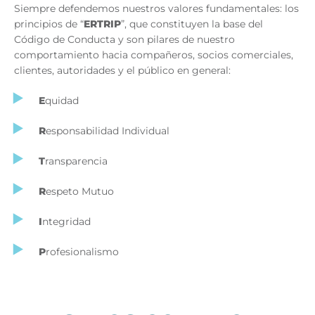
Siempre defendemos nuestros valores fundamentales: los
principios de “
ERTRIP
”, que constituyen la base del
Código de Conducta y son pilares de nuestro
comportamiento hacia compañeros, socios comerciales,
clientes, autoridades y el público en general:
E
quidad
R
esponsabilidad Individual
T
ransparencia
R
espeto Mutuo
I
ntegridad
P
rofesionalismo