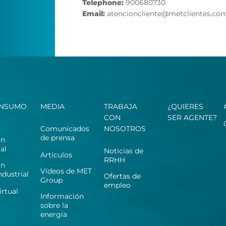
Telephone:
900680730
Email:
atencioncliente@metclientes.co
NSUMO
MEDIA
TRABAJA
¿QUIERES
CON
SER AGENTE?
Comunicados
NOSOTROS
de prensa
ón
al
Noticias de
Articulos
RRHH
ón
Vídeos de MET
dustrial
Ofertas de
Group
empleo
irtual
Información
sobre la
energía