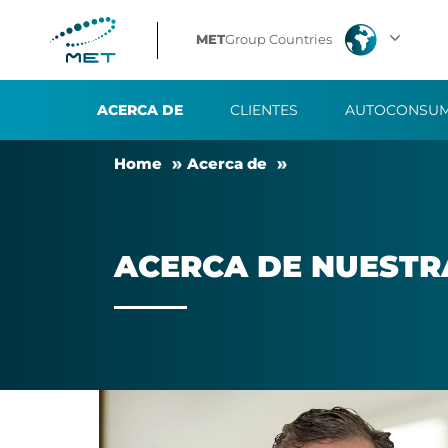
Acerca
MET
Group Countries
de
ACERCA DE
CLIENTES
AUTOCONSUM
nuestra
Ho­me
Acer­ca de
empresa
ACER­CA DE NUES­TR