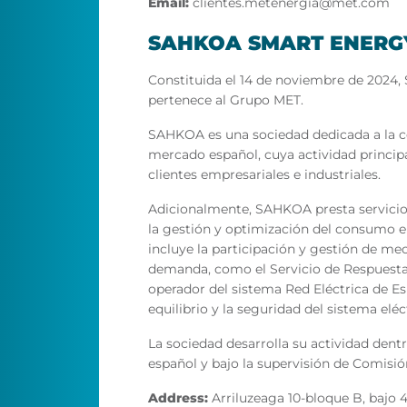
Email:
clientes.metenergia@met.com
SAHKOA SMART ENERGY,
Constituida el 14 de noviembre de 202
pertenece al Grupo MET.
SAHKOA es una sociedad dedicada a la co
mercado español, cuya actividad principa
clientes empresariales e industriales.
Adicionalmente, SAHKOA presta servici
la gestión y optimización del consumo elé
incluye la participación y gestión de mec
demanda, como el Servicio de Respuesta
operador del sistema Red Eléctrica de Es
equilibrio y la seguridad del sistema eléc
La sociedad desarrolla su actividad dent
español y bajo la supervisión de Comisi
Address:
Arriluzeaga 10-bloque B, bajo 