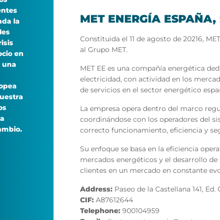
entes
MET ENERGÍA ESPAÑA, S
nda la
les
Constituida el 11 de agosto de 20216, M
isis
al Grupo MET.
ocio en
e una
MET EE es una compañía energética dedic
electricidad, con actividad en los merca
ropea
de servicios en el sector energético espa
nuestra
os
La empresa opera dentro del marco regul
 a
coordinándose con los operadores del sis
ambio.
correcto funcionamiento, eficiencia y se
Su enfoque se basa en la eficiencia oper
mercados energéticos y el desarrollo de
clientes en un mercado en constante evo
Address:
Paseo de la Castellana 141, Ed. 
CIF:
A87612644
Telephone:
900104959