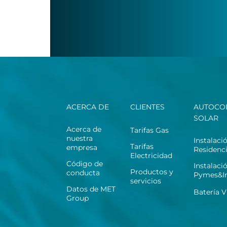
ACERCA DE
CLIENTES
AUTOCO
SOLAR
Acerca de
Tarifas Gas
nuestra
Instalaci
Tarifas
empresa
Residenci
Electricidad
Código de
Instalaci
Productos y
conducta
Pymes&In
servicios
Datos de MET
Batería V
Group