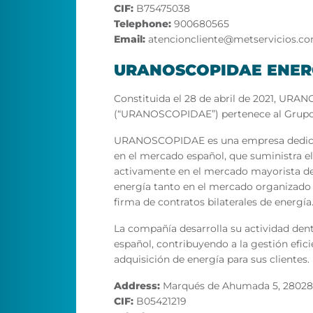
CIF:
B75475038
Telephone:
900680565
Email:
atencioncliente@metservicios.c
URANOSCOPIDAE ENERGÍ
Constituida el 28 de abril de 2021, URA
(“URANOSCOPIDAE”) pertenece al Grup
URANOSCOPIDAE es una empresa dedicada
en el mercado español, que suministra el
activamente en el mercado mayorista de
energía tanto en el mercado organizado
firma de contratos bilaterales de energía
La compañía desarrolla su actividad dent
español, contribuyendo a la gestión efici
adquisición de energía para sus clientes.
Address:
Marqués de Ahumada 5, 28028 
CIF:
B05421219